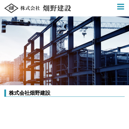
コ
ン
テ
ン
ツ
へ
ス
キ
ッ
プ
株式会社畑野建設