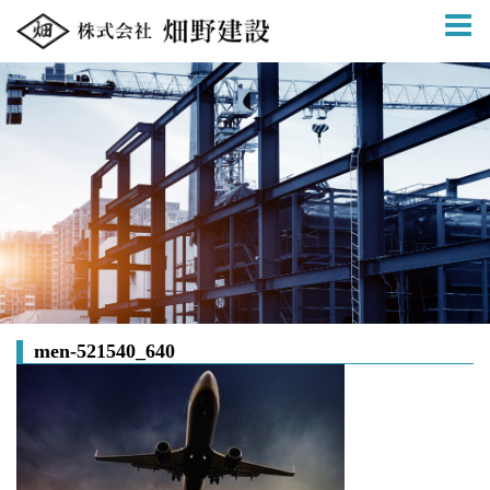
コ
ン
テ
ン
ツ
へ
ス
キ
ッ
プ
men-521540_640